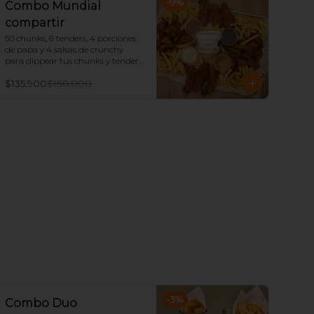
-
9
%
Combo Mundial
compartir
50 chunks, 6 tenders, 4 porciones 
de papa y 4 salsas de crunchy 
para dippear tus chunks y tenders, 
ademas trae un tarro de salsa 
$135.900
$150.000
Zafran (Crema leña o bbq dulce)
-
3
%
Combo Duo