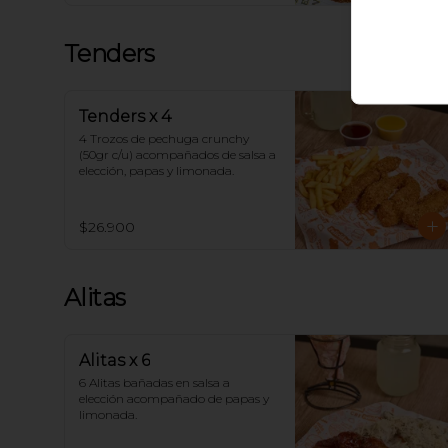
Tenders
Tenders x 4
4 Trozos de pechuga crunchy 
(50gr c/u) acompañados de salsa a 
elección, papas y limonada.
$26.900
Alitas
Alitas x 6
6 Alitas bañadas en salsa a 
elección acompañado de papas y 
limonada.