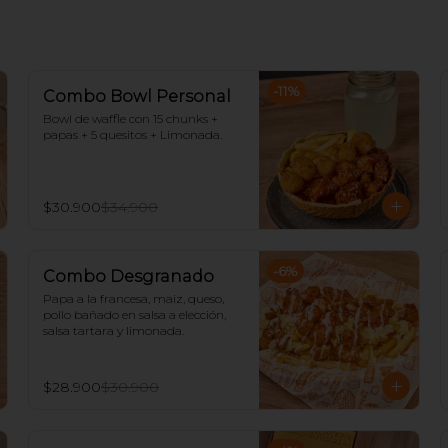
-
11
%
Combo Bowl Personal
Bowl de waffle con 15 chunks + 
papas + 5 quesitos + Limonada.
$30.900
$34.900
-
6
%
Combo Desgranado
Papa a la francesa, maiz, queso, 
pollo bañado en salsa a elección, 
salsa tartara y limonada.
$28.900
$30.900