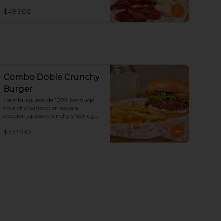
$49.900
Combo Doble Crunchy
Burger
Hamburguesa de 100% pechuga 
crunchy bañado en salsa a 
elección, queso crunchy y lechuga, 
acompañado de papas y 
$33.900
limonada.