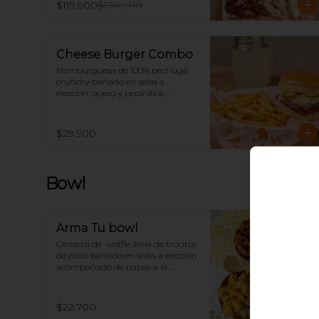
$119.900
$130.900
Cheese Burger Combo
Hamburguesa de 100% pechuga 
crunchy bañado en salsa a 
elección, queso y pepinillos, 
acompañado de papas y 
limonada.
$29.900
Bowl
Arma Tu bowl
Canasta de  waffle llena de trocitos 
de pollo bañado en salsa a elección 
acompañado de papas a la 
francesa o ensalada.
$22.700