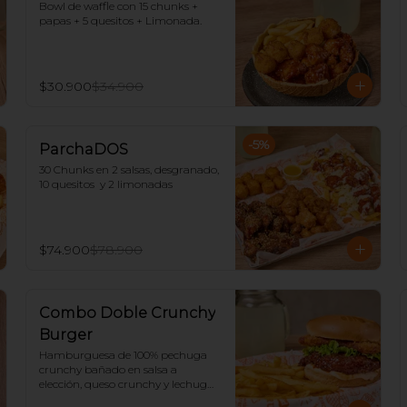
Bowl de waffle con 15 chunks + 
papas + 5 quesitos + Limonada.
$30.900
$34.900
-
5
%
ParchaDOS
30 Chunks en 2 salsas, desgranado, 
10 quesitos  y 2 limonadas
$74.900
$78.900
Combo Doble Crunchy
Burger
Hamburguesa de 100% pechuga 
crunchy bañado en salsa a 
elección, queso crunchy y lechuga, 
acompañado de papas y 