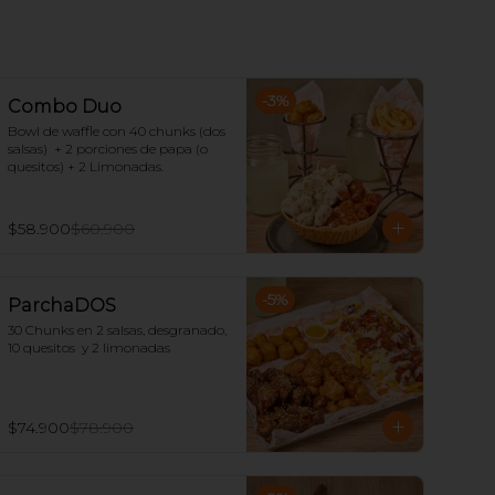
-
3
%
Combo Duo
Bowl de waffle con 40 chunks (dos 
salsas)  + 2 porciones de papa (o 
quesitos) + 2 Limonadas.
$58.900
$60.900
-
5
%
ParchaDOS
30 Chunks en 2 salsas, desgranado, 
10 quesitos  y 2 limonadas
$74.900
$78.900