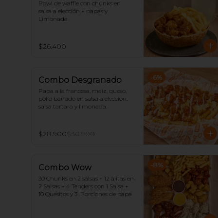
Bowl de waffle con chunks en 
salsa a elección + papas y 
Limonada
$26.400
-
6
%
Combo Desgranado
Papa a la francesa, maiz, queso, 
pollo bañado en salsa a elección, 
salsa tartara y limonada.
$28.900
$30.900
-
8
%
Combo Wow
30 Chunks en 2 salsas + 12 alitas en 
2 Salsas + 4 Tenders con 1 Salsa + 
10 Quesitos y 3  Porciones de papa