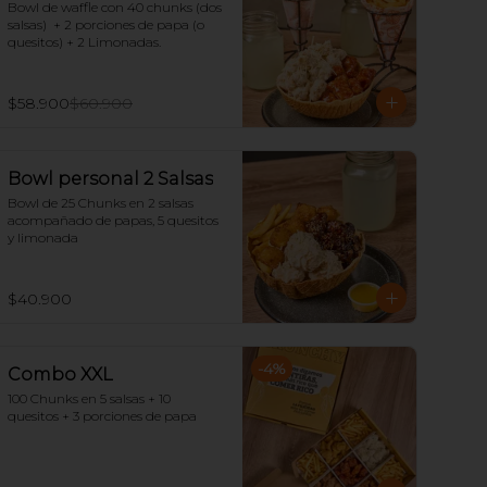
Bowl de waffle con 40 chunks (dos 
salsas)  + 2 porciones de papa (o 
quesitos) + 2 Limonadas.
$58.900
$60.900
Bowl personal 2 Salsas
Bowl de 25 Chunks en 2 salsas 
acompañado de papas, 5 quesitos 
y limonada
$40.900
-
4
%
Combo XXL
100 Chunks en 5 salsas + 10 
quesitos + 3 porciones de papa