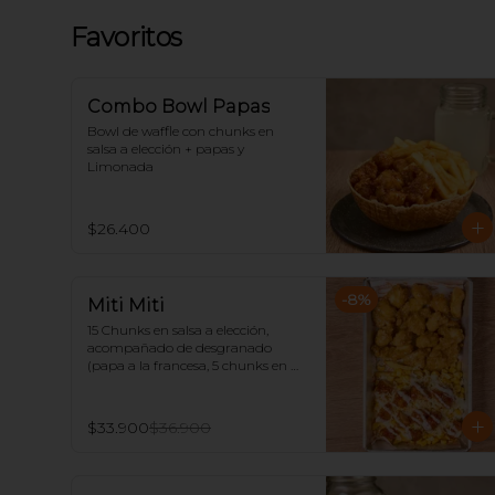
Favoritos
Combo Bowl Papas
Bowl de waffle con chunks en 
salsa a elección + papas y 
Limonada
$26.400
-
8
%
Miti Miti
15 Chunks en salsa a elección, 
acompañado de desgranado 
(papa a la francesa, 5 chunks en 
otra salsa, maíz, queso rallado y 
salsa tártara) con limonada.
$33.900
$36.900