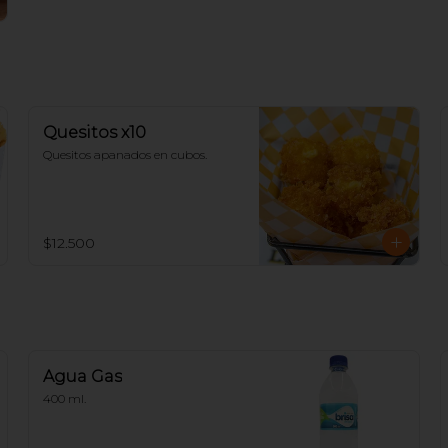
Quesitos x10
Quesitos apanados en cubos.
$12.500
Agua Gas
400 ml.