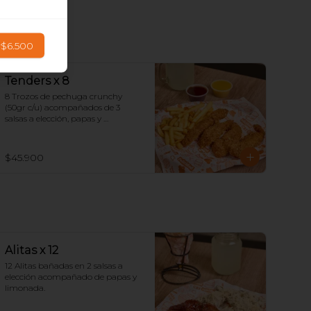
r
$6.500
Tenders x 8
8 Trozos de pechuga crunchy 
(50gr c/u) acompañados de 3 
salsas a elección, papas y 
limonada.
$45.900
Alitas x 12
12 Alitas bañadas en 2 salsas a 
elección acompañado de papas y 
limonada.