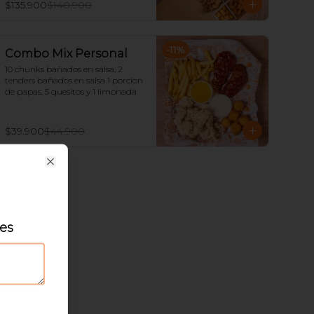
$135.900
$140.900
-
11
%
Combo Mix Personal
10 chunks bañados en salsa, 2 
tenders bañados en salsa 1 porcion 
de papas, 5 quesitos y 1 limonada
$39.900
$44.900
Close
les