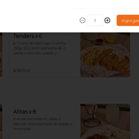
Agrega
Tenders x 6
6 Trozos de pechuga crunchy 
(50gr c/u) acompañados de 2 
salsas a elección, papas y 
limonada.
$36.900
Alitas x 8
8 Alitas bañadas en salsa a 
elección acompañado de papas y 
limonada.