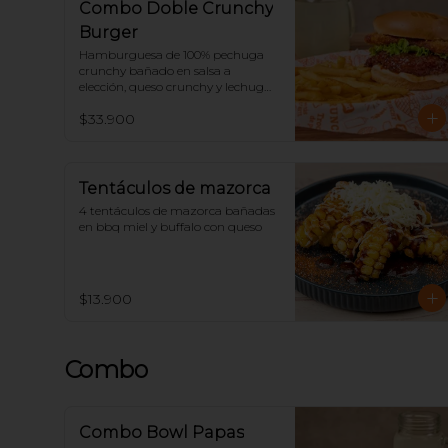
Combo Doble Crunchy
Burger
Hamburguesa de 100% pechuga 
crunchy bañado en salsa a 
elección, queso crunchy y lechuga, 
acompañado de papas y 
$33.900
limonada.
Tentáculos de mazorca
4 tentáculos de mazorca bañadas 
en bbq miel y buffalo con queso
$13.900
Combo
Combo Bowl Papas