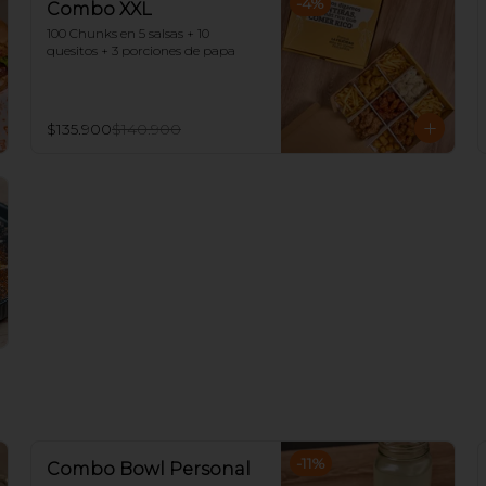
-
4
%
Combo XXL
100 Chunks en 5 salsas + 10 
quesitos + 3 porciones de papa
$135.900
$140.900
-
11
%
Combo Bowl Personal