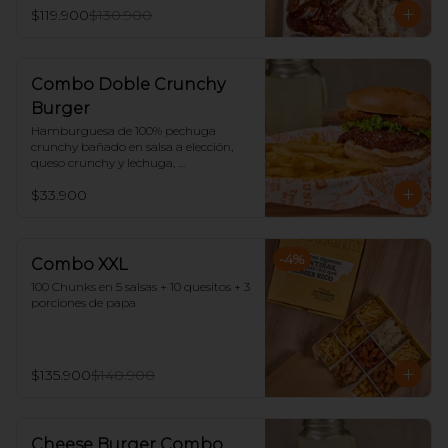
$119.900
$130.900
Combo Doble Crunchy
Burger
Hamburguesa de 100% pechuga 
crunchy bañado en salsa a elección, 
queso crunchy y lechuga, 
acompañado de papas y limonada.
$33.900
-
4
%
Combo XXL
100 Chunks en 5 salsas + 10 quesitos + 3 
porciones de papa
$135.900
$140.900
Cheese Burger Combo