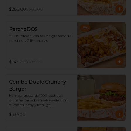
$28.900
$30.900
-
5
%
ParchaDOS
30 Chunks en 2 salsas, desgranado, 10 
quesitos  y 2 limonadas
$74.900
$78.900
Combo Doble Crunchy
Burger
Hamburguesa de 100% pechuga 
crunchy bañado en salsa a elección, 
queso crunchy y lechuga, 
acompañado de papas y limonada.
$33.900