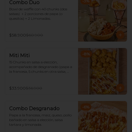
-
3
%
Combo Duo
Bowl de waffle con 40 chunks (dos 
salsas)  + 2 porciones de papa (o 
quesitos) + 2 Limonadas.
$58.900
$60.900
-
8
%
Miti Miti
15 Chunks en salsa a elección, 
acompañado de desgranado (papa a 
la francesa, 5 chunks en otra salsa, 
maíz, queso rallado y salsa tártara) 
con limonada.
$33.900
$36.900
-
6
%
Combo Desgranado
Papa a la francesa, maiz, queso, pollo 
bañado en salsa a elección, salsa 
tartara y limonada.