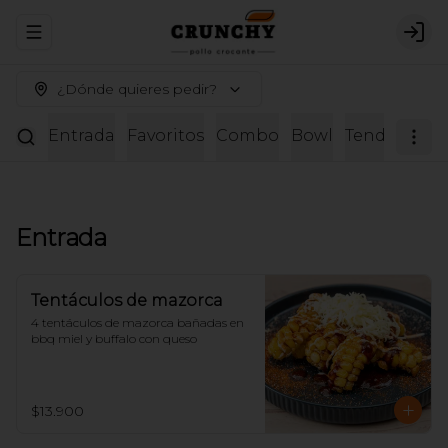
Abrir menu de navegación
Logi
¿Dónde quieres pedir?
Entrada
Favoritos
Combo
Bowl
Tenders
Ali
Entrada
Tentáculos de mazorca
4 tentáculos de mazorca bañadas en 
bbq miel y buffalo con queso
$13.900