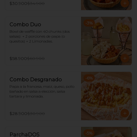
$30.900
$34.900
-
3
%
Combo Duo
Bowl de waffle con 40 chunks (dos 
salsas)  + 2 porciones de papa (o 
quesitos) + 2 Limonadas.
$58.900
$60.900
-
6
%
Combo Desgranado
Papa a la francesa, maiz, queso, pollo 
bañado en salsa a elección, salsa 
tartara y limonada.
$28.900
$30.900
-
5
%
ParchaDOS