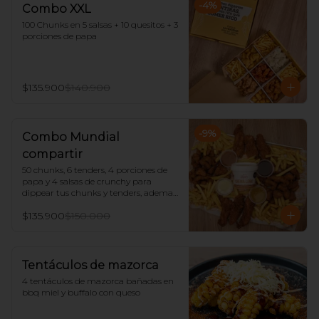
-
4
%
Combo XXL
100 Chunks en 5 salsas + 10 quesitos + 3 
porciones de papa
$135.900
$140.900
-
9
%
Combo Mundial
compartir
50 chunks, 6 tenders, 4 porciones de 
papa y 4 salsas de crunchy para 
dippear tus chunks y tenders, ademas 
trae un tarro de salsa Zafran (Crema 
$135.900
$150.000
leña o bbq dulce)
Tentáculos de mazorca
4 tentáculos de mazorca bañadas en 
bbq miel y buffalo con queso