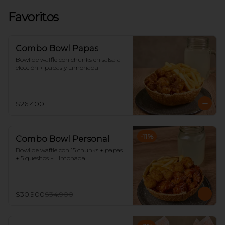
Favoritos
Combo Bowl Papas
Bowl de waffle con chunks en salsa a 
elección + papas y Limonada
$26.400
-
11
%
Combo Bowl Personal
Bowl de waffle con 15 chunks + papas 
+ 5 quesitos + Limonada.
$30.900
$34.900