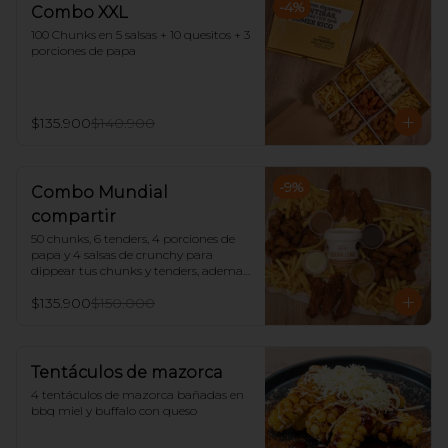
-
4
%
Combo XXL
100 Chunks en 5 salsas + 10 quesitos + 3 
porciones de papa
$135.900
$140.900
-
9
%
Combo Mundial
compartir
50 chunks, 6 tenders, 4 porciones de 
papa y 4 salsas de crunchy para 
dippear tus chunks y tenders, ademas 
trae un tarro de salsa Zafran (Crema 
$135.900
$150.000
leña o bbq dulce)
Tentáculos de mazorca
4 tentáculos de mazorca bañadas en 
bbq miel y buffalo con queso