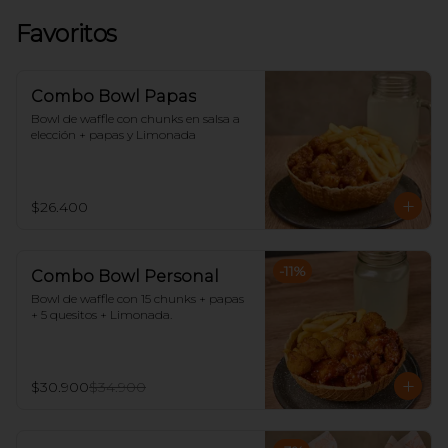
Favoritos
Combo Bowl Papas
Bowl de waffle con chunks en salsa a 
elección + papas y Limonada
$26.400
-
11
%
Combo Bowl Personal
Bowl de waffle con 15 chunks + papas 
+ 5 quesitos + Limonada.
$30.900
$34.900