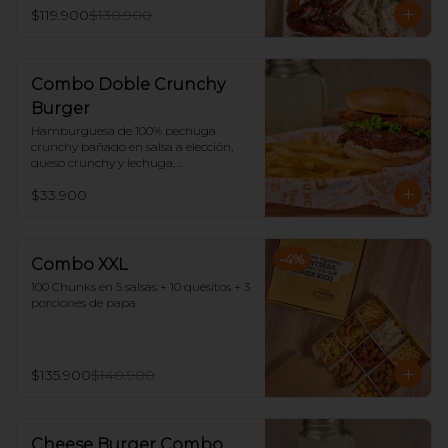
$119.900
$130.900
Combo Doble Crunchy
Burger
Hamburguesa de 100% pechuga 
crunchy bañado en salsa a elección, 
queso crunchy y lechuga, 
acompañado de papas y limonada.
$33.900
-
4
%
Combo XXL
100 Chunks en 5 salsas + 10 quesitos + 3 
porciones de papa
$135.900
$140.900
Cheese Burger Combo