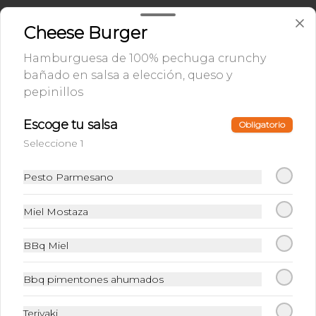
Sprite
Cheese Burger
400 ml.
Hamburguesa de 100% pechuga crunchy
bañado en salsa a elección, queso y
pepinillos
$6.500
Escoge tu salsa
Obligatorio
Seleccione 1
Té Limón
400 ml.
Pesto Parmesano
Miel Mostaza
$6.500
BBq Miel
Bbq pimentones ahumados
Té durazno
400 ml.
Teriyaki