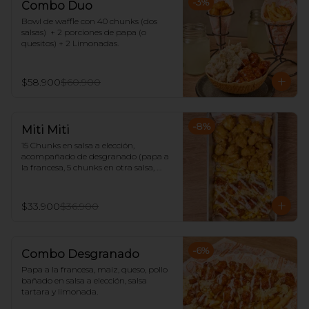
-
3
%
Combo Duo
Bowl de waffle con 40 chunks (dos 
salsas)  + 2 porciones de papa (o 
quesitos) + 2 Limonadas.
$58.900
$60.900
-
8
%
Miti Miti
15 Chunks en salsa a elección, 
acompañado de desgranado (papa a 
la francesa, 5 chunks en otra salsa, 
maíz, queso rallado y salsa tártara) 
con limonada.
$33.900
$36.900
-
6
%
Combo Desgranado
Papa a la francesa, maiz, queso, pollo 
bañado en salsa a elección, salsa 
tartara y limonada.