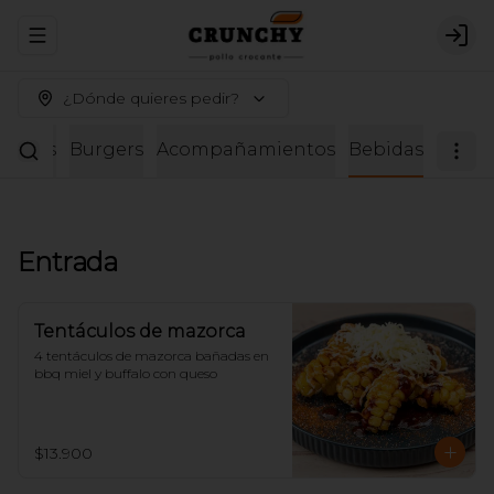
Abrir menu de navegación
Logi
¿Dónde quieres pedir?
Alitas
Burgers
Acompañamientos
Bebidas
Entrada
Tentáculos de mazorca
4 tentáculos de mazorca bañadas en 
bbq miel y buffalo con queso
$13.900