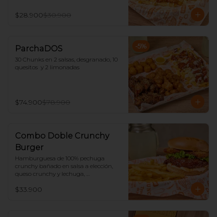
$28.900
$30.900
-
5
%
ParchaDOS
30 Chunks en 2 salsas, desgranado, 10 
quesitos  y 2 limonadas
$74.900
$78.900
Combo Doble Crunchy
Burger
Hamburguesa de 100% pechuga 
crunchy bañado en salsa a elección, 
queso crunchy y lechuga, 
acompañado de papas y limonada.
$33.900