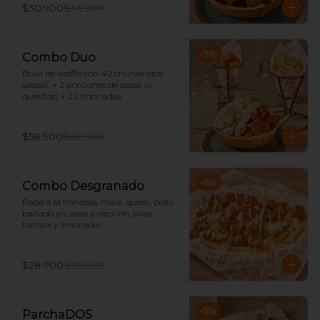
$30.900
$34.900
-
3
%
Combo Duo
Bowl de waffle con 40 chunks (dos 
salsas)  + 2 porciones de papa (o 
quesitos) + 2 Limonadas.
$58.900
$60.900
-
6
%
Combo Desgranado
Papa a la francesa, maiz, queso, pollo 
bañado en salsa a elección, salsa 
tartara y limonada.
$28.900
$30.900
-
5
%
ParchaDOS