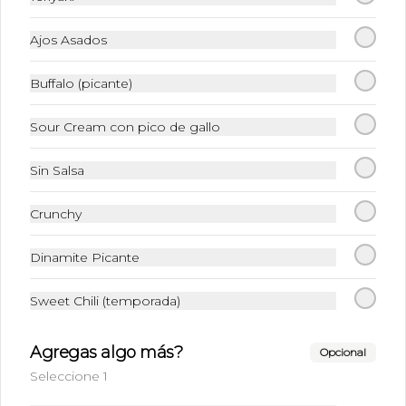
Ajos Asados
$6.500
Buffalo (picante)
Sour Cream con pico de gallo
Sin Salsa
Crunchy
Dinamite Picante
Conócenos
Sweet Chili (temporada)
Sucursales
Agregas algo más?
Opcional
Términos y condiciones
Seleccione 1
Política de privacidad