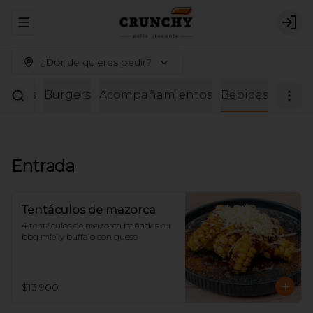
Abrir menu de navegación
Logi
¿Dónde quieres pedir?
Alitas
Burgers
Acompañamientos
Bebidas
Entrada
Tentáculos de mazorca
4 tentáculos de mazorca bañadas en 
bbq miel y buffalo con queso
$13.900