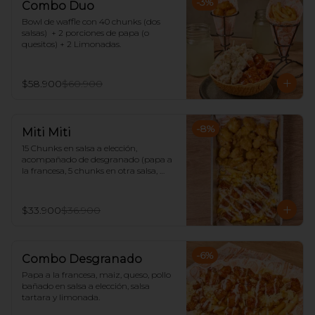
-
3
%
Combo Duo
Bowl de waffle con 40 chunks (dos 
salsas)  + 2 porciones de papa (o 
quesitos) + 2 Limonadas.
$58.900
$60.900
-
8
%
Miti Miti
15 Chunks en salsa a elección, 
acompañado de desgranado (papa a 
la francesa, 5 chunks en otra salsa, 
maíz, queso rallado y salsa tártara) 
con limonada.
$33.900
$36.900
-
6
%
Combo Desgranado
Papa a la francesa, maiz, queso, pollo 
bañado en salsa a elección, salsa 
tartara y limonada.