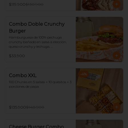
$119.900
$130.900
Combo Doble Crunchy
Burger
Hamburguesa de 100% pechuga 
crunchy bañado en salsa a elección, 
queso crunchy y lechuga, 
acompañado de papas y limonada.
$33.900
-
4
%
Combo XXL
100 Chunks en 5 salsas + 10 quesitos + 3 
porciones de papa
$135.900
$140.900
Cheese Burger Combo