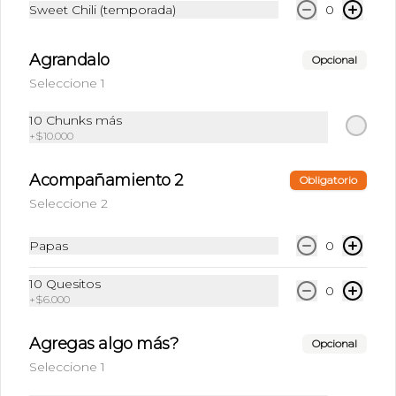
Sweet Chili (temporada)
0
$6.500
Agrandalo
Opcional
Seleccione 1
10 Chunks más
+
$10.000
Acompañamiento 2
Obligatorio
Seleccione 2
Papas
0
Conócenos
10 Quesitos
0
+
$6.000
Sucursales
Agregas algo más?
Opcional
Términos y condiciones
Seleccione 1
Política de privacidad