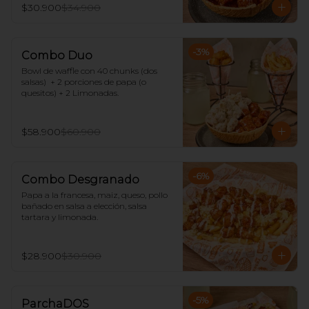
$30.900
$34.900
-
3
%
Combo Duo
Bowl de waffle con 40 chunks (dos 
salsas)  + 2 porciones de papa (o 
quesitos) + 2 Limonadas.
$58.900
$60.900
-
6
%
Combo Desgranado
Papa a la francesa, maiz, queso, pollo 
bañado en salsa a elección, salsa 
tartara y limonada.
$28.900
$30.900
-
5
%
ParchaDOS