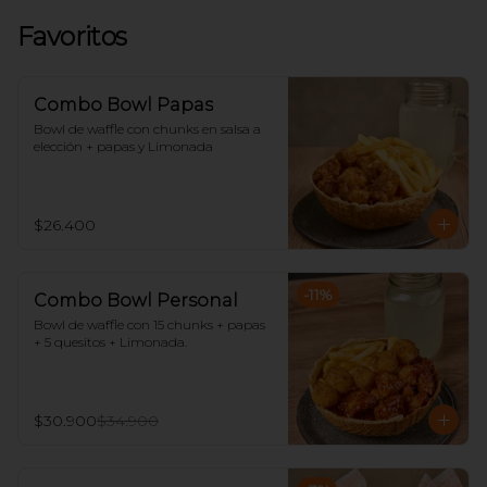
Favoritos
Combo Bowl Papas
Bowl de waffle con chunks en salsa a 
elección + papas y Limonada
$26.400
-
11
%
Combo Bowl Personal
Bowl de waffle con 15 chunks + papas 
+ 5 quesitos + Limonada.
$30.900
$34.900