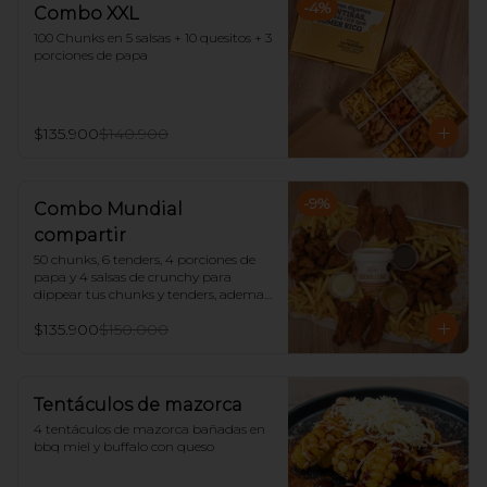
-
4
%
Combo XXL
100 Chunks en 5 salsas + 10 quesitos + 3 
porciones de papa
$135.900
$140.900
-
9
%
Combo Mundial
compartir
50 chunks, 6 tenders, 4 porciones de 
papa y 4 salsas de crunchy para 
dippear tus chunks y tenders, ademas 
trae un tarro de salsa Zafran (Crema 
$135.900
$150.000
leña o bbq dulce)
Tentáculos de mazorca
4 tentáculos de mazorca bañadas en 
bbq miel y buffalo con queso