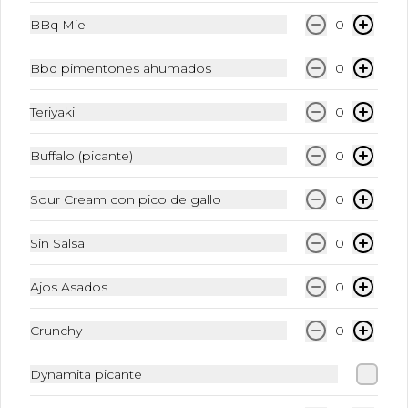
BBq Miel
0
Sprite
400 ml.
Bbq pimentones ahumados
0
Teriyaki
0
$6.500
Buffalo (picante)
0
Sour Cream con pico de gallo
0
Té Limón
400 ml.
Sin Salsa
0
Ajos Asados
0
$6.500
Crunchy
0
Té durazno
Dynamita picante
400 ml.