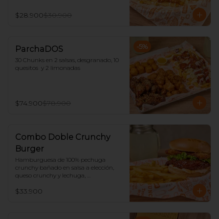
$28.900
$30.900
-
5
%
ParchaDOS
30 Chunks en 2 salsas, desgranado, 10 
quesitos  y 2 limonadas
$74.900
$78.900
Combo Doble Crunchy
Burger
Hamburguesa de 100% pechuga 
crunchy bañado en salsa a elección, 
queso crunchy y lechuga, 
acompañado de papas y limonada.
$33.900